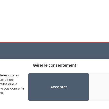
Conditions Générales de 
ntact@perspectivia.fr
Gérer le consentement
Politique de confidentialit
Politique de cookies (UE)
92 01 01 57
Mentions légales
telles que les
Gérer le consentement
 Av. Valéry Giscard
e fait de
elles que le
Estaing, 06200 Nice
Accepter
 ne pas consentir
nes