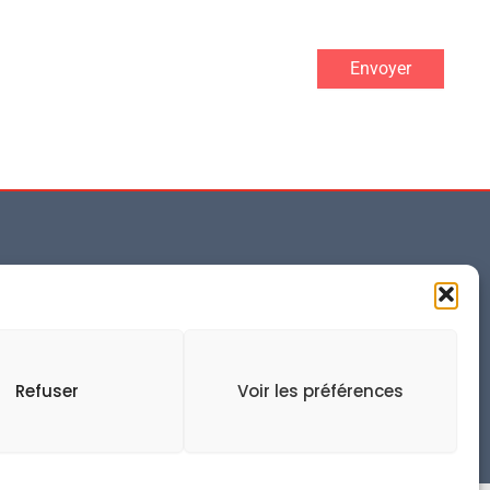
Envoyer
Vente
Toutes nos formations
é
Isim : école en alternance
RH Reflex : formation
professionnelle
Refuser
Voir les préférences