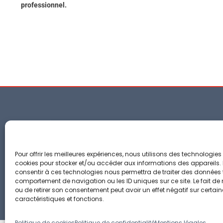
professionnel.
co
04 
Pour offrir les meilleures expériences, nous utilisons des technologies 
66
cookies pour stocker et/ou accéder aux informations des appareils. L
consentir à ces technologies nous permettra de traiter des données t
d'
comportement de navigation ou les ID uniques sur ce site. Le fait de
ou de retirer son consentement peut avoir un effet négatif sur certai
caractéristiques et fonctions.
Politique de cookies
Politique de confidentialité
Mentions légales