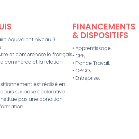
UIS
FINANCEMENTS
& DISPOSITIFS
ire équivalent niveau 3
é
• Apprentissage,
écrire et comprendre le français
• CPF,
 le commerce et la relation
• France Travail,
• OPCO,
• Entreprise.
sitionnement est réalisé en
cours sur base déclarative.
onstitue pas une condition
formation.