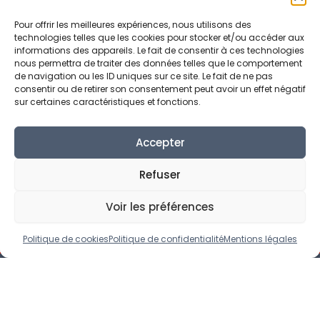
Alternance à Digne Les Bains
Pour offrir les meilleures expériences, nous utilisons des
Alternance à Oraison
technologies telles que les cookies pour stocker et/ou accéder aux
informations des appareils. Le fait de consentir à ces technologies
Alternance à Peyruis
nous permettra de traiter des données telles que le comportement
de navigation ou les ID uniques sur ce site. Le fait de ne pas
Alternance à Riez
consentir ou de retirer son consentement peut avoir un effet négatif
Alternance à Volx
sur certaines caractéristiques et fonctions.
Accepter
Refuser
Accueil
›
Offres alternance
›
Provence-Alpes-Côte
Voir les préférences
d'Azur
›
Alpes-de-Haute-Provence (04)
›
Sisteron
Politique de cookies
Politique de confidentialité
Mentions légales