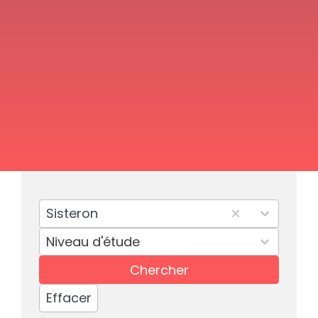
100
Sisteron
results
2
Niveau d'étude
available
results
Chercher
available
Effacer