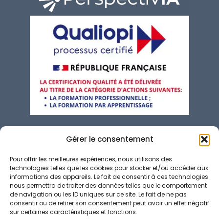
contact@perspectivia.fr
Gérer le consentement
04 92 01 01 57
Pour offrir les meilleures expériences, nous utilisons des
technologies telles que les cookies pour stocker et/ou accéder aux
66 Av. Valéry Giscard d'Estaing, 06200 Nice
informations des appareils. Le fait de consentir à ces technologies
nous permettra de traiter des données telles que le comportement
de navigation ou les ID uniques sur ce site. Le fait de ne pas
Conditions Générales de Vente
consentir ou de retirer son consentement peut avoir un effet négatif
Politique de confidentialité
sur certaines caractéristiques et fonctions.
Politique de cookies (UE)