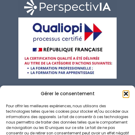
contact@perspectivia.fr
Gérer le consentement
04 92 01 01 57
Pour offrir les meilleures expériences, nous utilisons des
technologies telles que les cookies pour stocker et/ou accéder aux
66 Av. Valéry Giscard d'Estaing, 06200 Nice
informations des appareils. Le fait de consentir à ces technologies
nous permettra de traiter des données telles que le comportement
de navigation ou les ID uniques sur ce site. Le fait de ne pas
Conditions Générales de Vente
consentir ou de retirer son consentement peut avoir un effet négatif