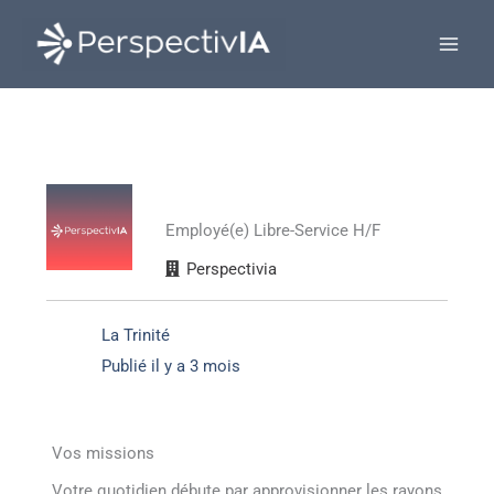
Aller
au
contenu
Employé(e) Libre-Service H/F
Perspectivia
La Trinité
Publié il y a 3 mois
Vos missions
Votre quotidien débute par approvisionner les rayons