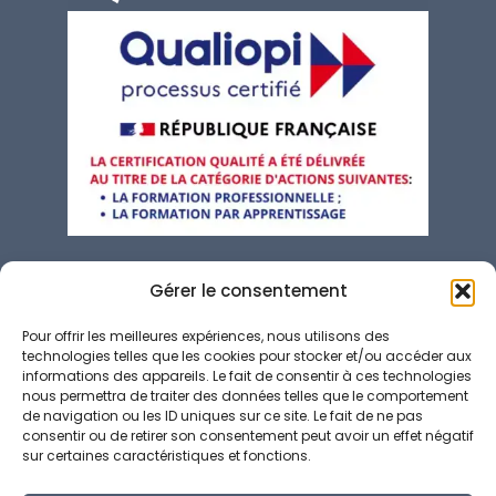
contact@perspectivia.fr
Gérer le consentement
04 92 01 01 57
Pour offrir les meilleures expériences, nous utilisons des
technologies telles que les cookies pour stocker et/ou accéder aux
66 Av. Valéry Giscard d'Estaing, 06200 Nice
informations des appareils. Le fait de consentir à ces technologies
nous permettra de traiter des données telles que le comportement
de navigation ou les ID uniques sur ce site. Le fait de ne pas
Conditions Générales de Vente
consentir ou de retirer son consentement peut avoir un effet négatif
Politique de confidentialité
sur certaines caractéristiques et fonctions.
Politique de cookies (UE)
Mentions légales