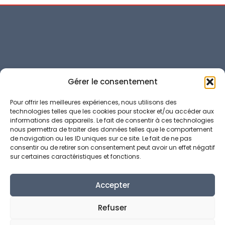
contact@perspectivia.fr
Gérer le consentement
04 92 01 01 57
Pour offrir les meilleures expériences, nous utilisons des
technologies telles que les cookies pour stocker et/ou accéder aux
66 Av. Valéry Giscard d'Estaing, 06200 Nice
informations des appareils. Le fait de consentir à ces technologies
nous permettra de traiter des données telles que le comportement
de navigation ou les ID uniques sur ce site. Le fait de ne pas
Conditions Générales de Vente
consentir ou de retirer son consentement peut avoir un effet négatif
Politique de confidentialité
sur certaines caractéristiques et fonctions.
Politique de cookies (UE)
Mentions légales
Gérer le consentement
Accepter
Toutes nos formations
Refuser
Isim : école en alternance
RH Reflex : formation professionnelle