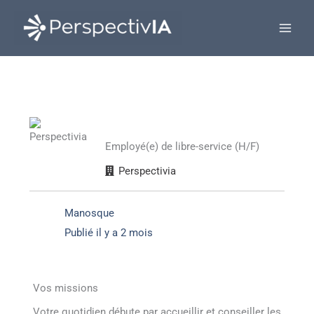
Aller
au
contenu
Employé(e) de libre-service (H/F)
Perspectivia
Manosque
Publié il y a 2 mois
Vos missions
Votre quotidien débute par accueillir et conseiller les